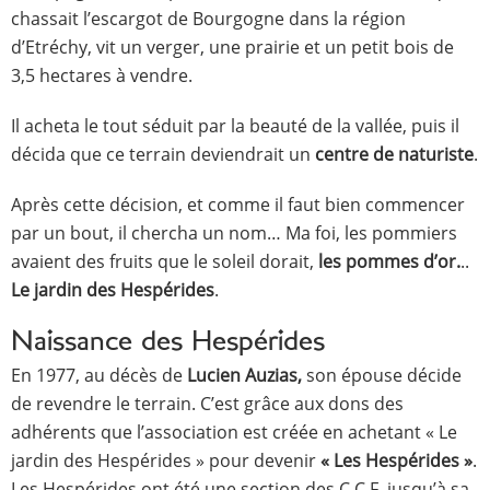
chassait l’escargot de Bourgogne dans la région
d’Etréchy, vit un verger, une prairie et un petit bois de
3,5 hectares à vendre.
Il acheta le tout séduit par la beauté de la vallée, puis il
décida que ce terrain deviendrait un
centre de naturiste
.
Après cette décision, et comme il faut bien commencer
par un bout, il chercha un nom… Ma foi, les pommiers
avaient des fruits que le soleil dorait,
les pommes d’or.
..
Le jardin des Hespérides
.
Naissance des Hespérides
En 1977, au décès de
Lucien Auzias,
son épouse décide
de revendre le terrain. C’est grâce aux dons des
adhérents que l’association est créée en achetant « Le
jardin des Hespérides » pour devenir
« Les Hespérides »
.
Les Hespérides ont été une section des C.C.F. jusqu’à sa