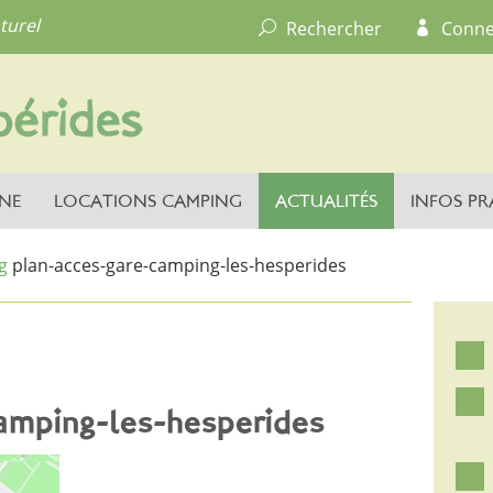
turel
Rechercher
Conne
NE
LOCATIONS CAMPING
ACTUALITÉS
INFOS PR
g
plan-acces-gare-camping-les-hesperides
amping-les-hesperides