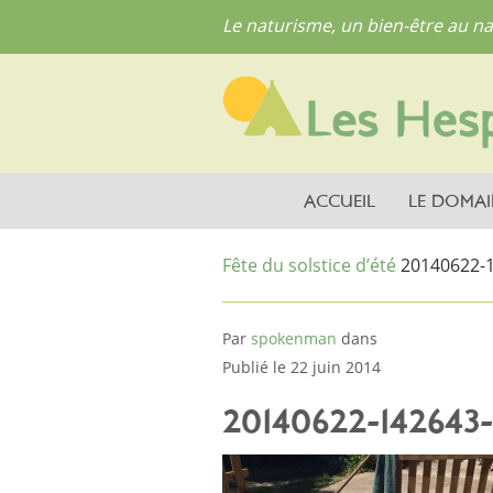
Le naturisme, un bien-être au na
ACCUEIL
LE DOMAI
Fête du solstice d’été
20140622-1
Par
spokenman
dans
Publié le 22 juin 2014
20140622-142643-