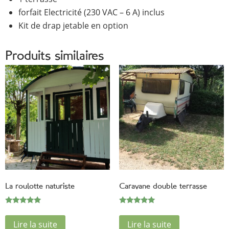
forfait Electricité (230 VAC – 6 A) inclus
Kit de drap jetable en option
Produits similaires
La roulotte naturiste
Caravane double terrasse
Note
Note
5.00
5.00
Lire la suite
Lire la suite
sur 5
sur 5