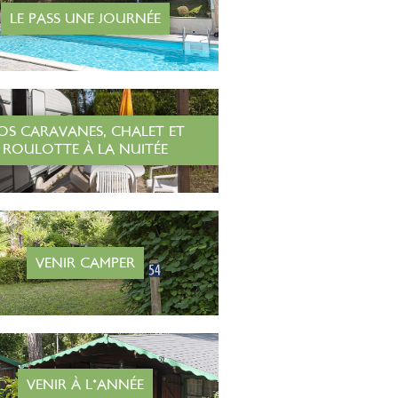
LE PASS UNE JOURNÉE
OS CARAVANES, CHALET ET
ROULOTTE À LA NUITÉE
VENIR CAMPER
VENIR À L'ANNÉE