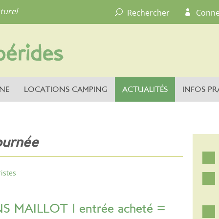
turel
Rechercher
Conne
NE
LOCATIONS CAMPING
ACTUALITÉS
INFOS PR
ournée
istes
NS MAILLOT 1 entrée acheté =