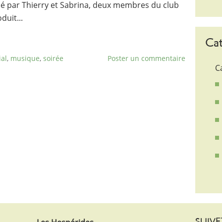
é par Thierry et Sabrina, deux membres du club
duit...
Cat
ial
,
musique
,
soirée
Poster un commentaire
C