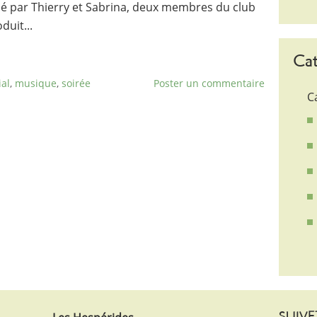
é par Thierry et Sabrina, deux membres du club
duit...
Cat
ial
,
musique
,
soirée
Poster un commentaire
C