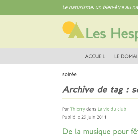
Le naturisme, un bien-être au na
ACCUEIL
LE DOMAI
soirée
Archive de tag : s
Par
Thierry
dans
La vie du club
Publié le 29 juin 2011
De la musique pour fêt