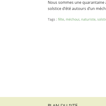
Nous sommes une quarantaine à n
solstice d’été autours d’un méch
Tags :
fête
,
méchoui
,
naturiste
,
solst